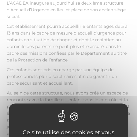
L’ACADEA inaugure aujourd’hui sa deuxième structure
d’Accueil d’Urgence en lieu et place de son ancien siège
social.
Cet établissement pourra accueillir 6 enfants âgés de 3 à
13 ans dans le cadre de mesure d’accueil d’urgence pour
enfants en situation de danger et dont le maintien au
domicile des parents ne peut plus être assuré, dans le
cadre des missions confiées par le Département au titre
de la Protection de l’enfance.
Ces enfants sont pris en charge par une équipe de
professionnels pluridisciplinaires afin de garantir un
cadre sécurisant et accueillant.
Au sein de cette structure, nous avons créé un espace de
rencontre avec la famille et l’enfant sous le contrôle et la
présence d’un professionnel. Ce lieu d’accueil apaisant est
élaboré comme une maison où chaque enfant possède sa
propre chambre, avec un coin salon télé, un espace de
jeux, une cuisine et salle de repas. Deux salles de douche
Ce site utilise des cookies et vous
et toilettes complètent cette maisonnée. Un grand