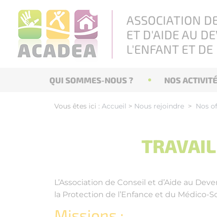
Panneau de gestion des cookies
ASSOCIATION DE
ET D'AIDE AU D
L'ENFANT ET DE
QUI SOMMES-NOUS ?
NOS ACTIVIT
LE MOT DU PRÉSIDENT
PÔLE ENFANCE
Vous êtes ici :
Accueil
>
Nous rejoindre
>
Nos of
PROJET ASSOCIATIF
PÔLE HANDICAP
NOTRE HISTOIRE
TRAVAILL
NOTRE ORGANISATION
L’Association de Conseil et d’Aide au Deve
la Protection de l’Enfance et du Médico-Soc
Missions :