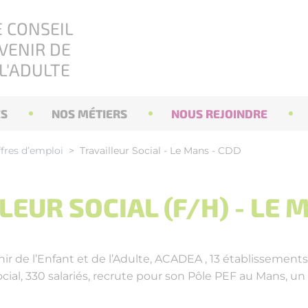
 CONSEIL
EVENIR DE
 L'ADULTE
ÉS
NOS MÉTIERS
NOUS REJOINDRE
ÉDUCATIF
NOS OFFRES D’EMPLOI
fres d’emploi
>
Travailleur Social - Le Mans - CDD
ACCOMPAGNANT/E
CANDIDATURE SPONTANÉE
SERVICES GÉNÉRAUX
DEMANDE DE STAGE /
ALTERNANCE
EUR SOCIAL (F/H) - LE 
MÉDICAL ET PARAMÉDICAL
ENCADREMENT ET
MANAGEMENT
nir de l’Enfant et de l’Adulte, ACADEA , 13 établissement
FONCTIONS SUPPORTS
ial, 330 salariés, recrute pour son Pôle PEF au Mans, un T