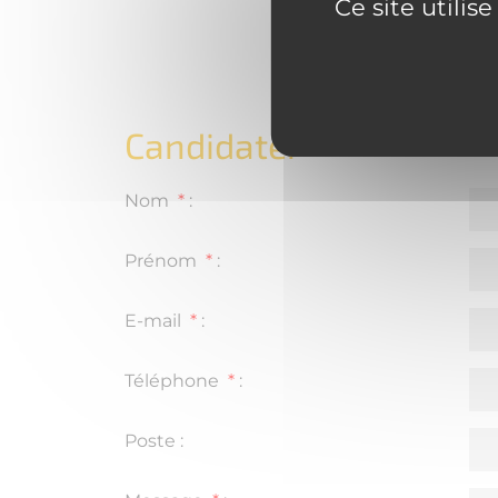
Ce site utilis
Candidater
Nom
*
:
Prénom
*
:
E-mail
*
:
Téléphone
*
:
Poste
: