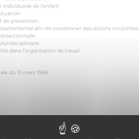
 individuelle de l'enfant
situation
t de prévention
 départemental afin de coordonner des actions conjointes
rédactionnelle
uridisciplinaire.
té dans l’organisation de travail.
nale du 15 mars 1966