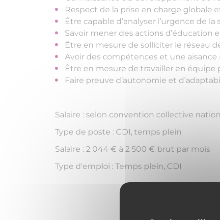
Respect de la prise en charge globale et
Être capable d’analyser l’urgence de la 
Savoir mener des actions d’éducation e
Être en mesure de solliciter le réseau
Avoir des compétences et une aisance 
Être en mesure de travailler en équipe pl
Faire preuve d’autonomie et d’adaptabili
Salaire : selon convention collective natio
Type de poste : CDI, temps plein
Salaire : 2 044 € à 2 500 € brut par mois
Type d'emploi : Temps plein, CDI