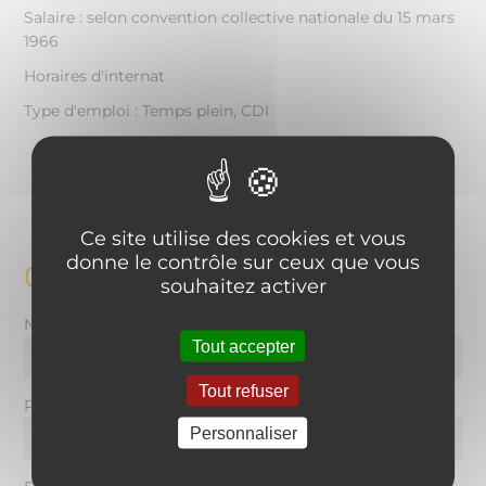
Salaire : selon convention collective nationale du 15 mars
1966
Horaires d'internat
Type d'emploi : Temps plein, CDI
Ce site utilise des cookies et vous
donne le contrôle sur ceux que vous
Candidater
souhaitez activer
Nom
*
:
Tout accepter
Tout refuser
Prénom
*
:
Personnaliser