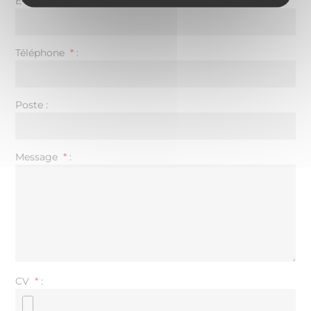
E-mail
*
:
Téléphone
*
:
Poste
:
Message
*
:
CV
*
: